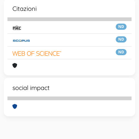
Citazioni
ND
ND
ND
social impact