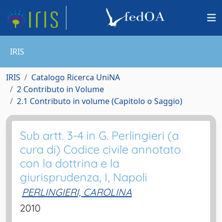
IRIS
IRIS
Catalogo Ricerca UniNA
2 Contributo in Volume
2.1 Contributo in volume (Capitolo o Saggio)
Sub artt. 3-4 in G. Perlingieri (a
cura di) Codice civile annotato
con la dottrina e la
giurisprudenza, I, Napoli
PERLINGIERI, CAROLINA
2010