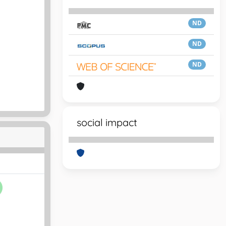
ND
ND
ND
social impact