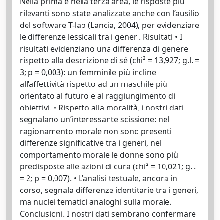
Nella prima e nella terza area, le risposte più
rilevanti sono state analizzate anche con l’ausilio
del software T-lab (Lancia, 2004), per evidenziare
le differenze lessicali tra i generi. Risultati • I
risultati evidenziano una differenza di genere
rispetto alla descrizione di sé (chi² = 13,927; g.l. =
3; p = 0,003): un femminile più incline
all’affettività rispetto ad un maschile più
orientato al futuro e al raggiungimento di
obiettivi. • Rispetto alla moralità, i nostri dati
segnalano un’interessante scissione: nel
ragionamento morale non sono presenti
differenze significative tra i generi, nel
comportamento morale le donne sono più
predisposte alle azioni di cura (chi² = 10,021; g.l.
= 2; p = 0,007). • L’analisi testuale, ancora in
corso, segnala differenze identitarie tra i generi,
ma nuclei tematici analoghi sulla morale.
Conclusioni. I nostri dati sembrano confermare