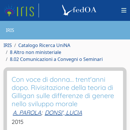
IRIS
IRIS
Catalogo Ricerca UniNA
8 Altro non ministeriale
8.02 Comunicazioni a Convegni o Seminari
Con voce di donna… trent'anni
dopo. Rivisitazione della teoria di
Gilligan sulle differenze di genere
nello sviluppo morale
A. PAROLA
;
DONSI', LUCIA
2015