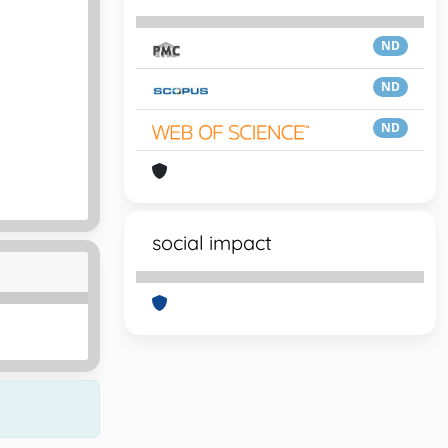
ND
ND
ND
social impact