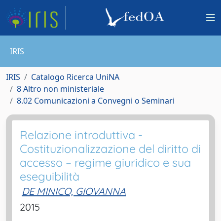
IRIS
IRIS
Catalogo Ricerca UniNA
8 Altro non ministeriale
8.02 Comunicazioni a Convegni o Seminari
Relazione introduttiva -
Costituzionalizzazione del diritto di
accesso – regime giuridico e sua
eseguibilità
DE MINICO, GIOVANNA
2015