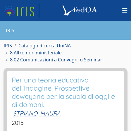
IRIS
IRIS
Catalogo Ricerca UniNA
8 Altro non ministeriale
8.02 Comunicazioni a Convegni o Seminari
Per una teoria educativa
dell'indagine. Prospettive
deweyane per la scuola di oggi e
di domani.
STRIANO, MAURA
2015