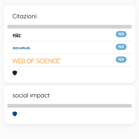
Citazioni
ND
ND
ND
social impact