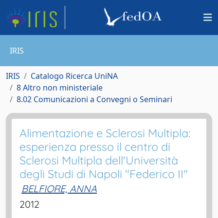
IRIS
IRIS
Catalogo Ricerca UniNA
8 Altro non ministeriale
8.02 Comunicazioni a Convegni o Seminari
Alimentazione e Sclerosi Multipla:
esperienza presso il centro di
Sclerosi Multipla dell'Università
degli Studi di Napoli "Federico II"
BELFIORE, ANNA
2012