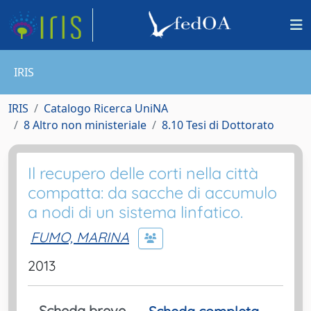
IRIS
IRIS
Catalogo Ricerca UniNA
8 Altro non ministeriale
8.10 Tesi di Dottorato
Il recupero delle corti nella città
compatta: da sacche di accumulo
a nodi di un sistema linfatico.
FUMO, MARINA
2013
Scheda breve