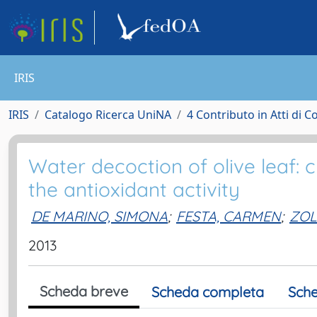
IRIS
IRIS
Catalogo Ricerca UniNA
4 Contributo in Atti di 
Water decoction of olive leaf:
the antioxidant activity
DE MARINO, SIMONA
;
FESTA, CARMEN
;
ZOL
2013
Scheda breve
Scheda completa
Sche