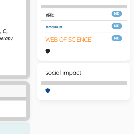
ND
ND
 C.,
Therapy
ND
social impact