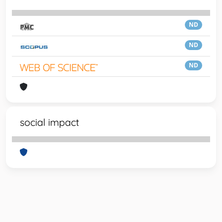
ND
ND
ND
social impact
Powered by
IRIS
-
about IRIS
-