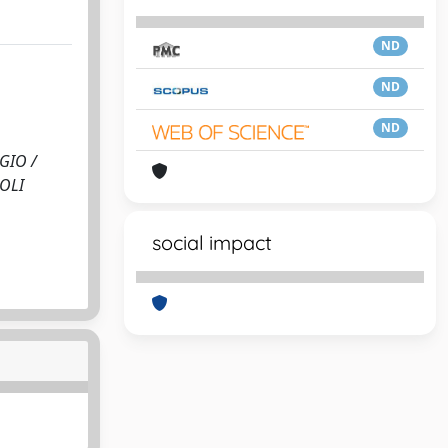
ND
ND
ND
GIO /
POLI
social impact