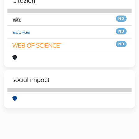
Citazioni
ND
ND
ND
social impact
Powered by
IRIS
-
about IRIS
-