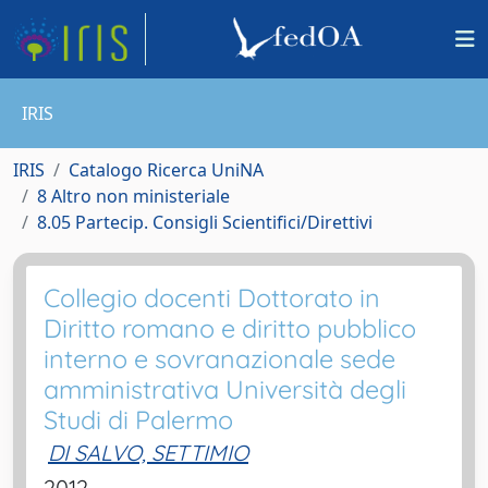
IRIS
IRIS
Catalogo Ricerca UniNA
8 Altro non ministeriale
8.05 Partecip. Consigli Scientifici/Direttivi
Collegio docenti Dottorato in
Diritto romano e diritto pubblico
interno e sovranazionale sede
amministrativa Università degli
Studi di Palermo
DI SALVO, SETTIMIO
2012