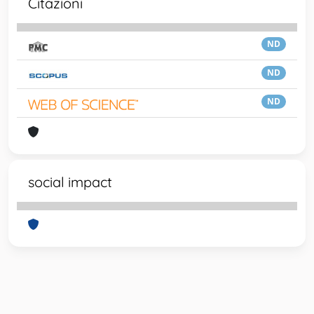
Citazioni
ND
ND
ND
social impact
Powered by
IRIS
-
about IRIS
-