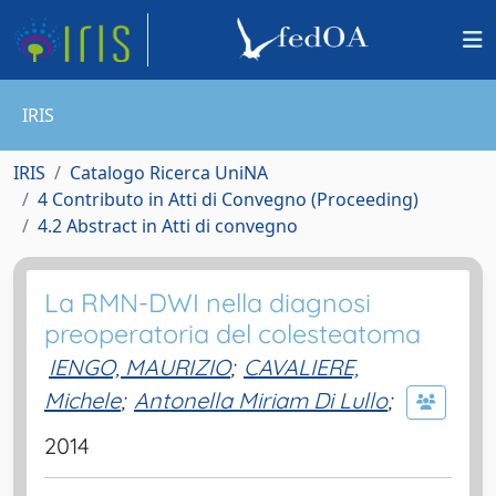
IRIS
IRIS
Catalogo Ricerca UniNA
4 Contributo in Atti di Convegno (Proceeding)
4.2 Abstract in Atti di convegno
La RMN-DWI nella diagnosi
preoperatoria del colesteatoma
IENGO, MAURIZIO
;
CAVALIERE,
Michele
;
Antonella Miriam Di Lullo
;
2014