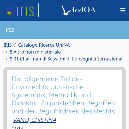
IRIS
IRIS
Catalogo Ricerca UniNA
8 Altro non ministeriale
8.01 Chairman di Sessioni di Convegni Internazionali
Der allgemeine Teil des
Privatrechts: Juristische
Systematik, Methodik und
Didaktik. Zu juristischen Begriffen
und der Begrifflichkeit des Rechts
VANO, CRISTINA
2014