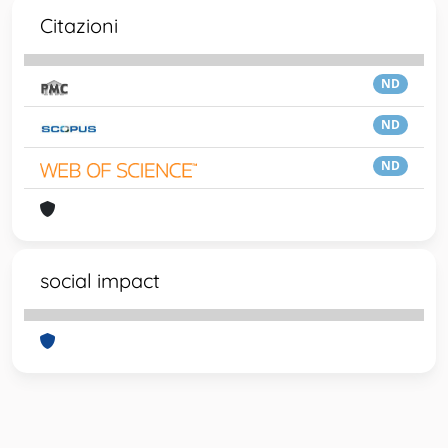
Citazioni
ND
ND
ND
social impact