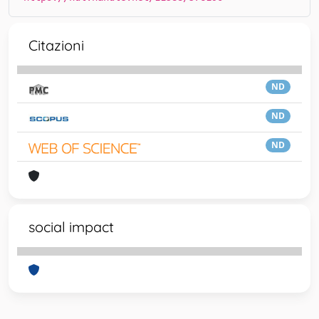
Citazioni
ND
ND
ND
social impact