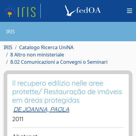
IRIS
IRIS
Catalogo Ricerca UniNA
8 Altro non ministeriale
8.02 Comunicazioni a Convegni o Seminari
Il recupero edilizio nelle aree
protette/ Restauração de imóveis
em áreas protegidas
DE JOANNA, PAOLA
2011