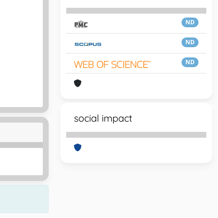
ND
ND
ND
social impact