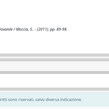
iovanile / Moccia, S.. - (2011), pp. 89-98.
ritti sono riservati, salvo diversa indicazione.