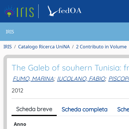
IRIS
IRIS
Catalogo Ricerca UniNA
2 Contributo in Volume
The Galeb of souhern Tunisia: f
FUMO, MARINA
;
IUCOLANO, FABIO
;
PISCOP
2012
Scheda breve
Scheda completa
Sche
Anno