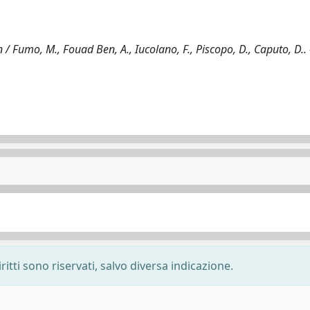
/ Fumo, M., Fouad Ben, A., Iucolano, F., Piscopo, D., Caputo, D.. 
ritti sono riservati, salvo diversa indicazione.