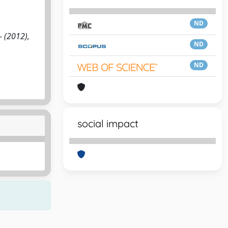
ND
- (2012),
ND
ND
social impact