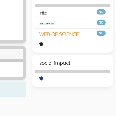
ND
ND
ND
social impact