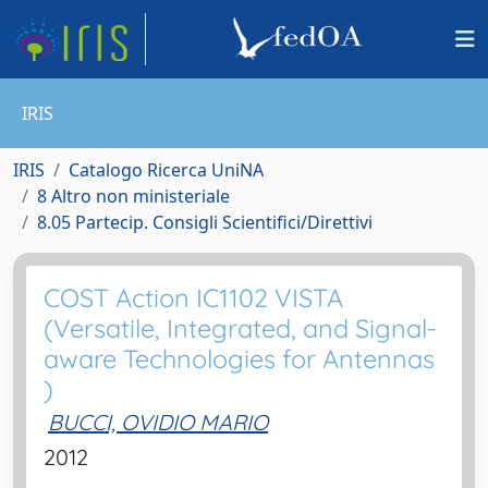
IRIS
IRIS
Catalogo Ricerca UniNA
8 Altro non ministeriale
8.05 Partecip. Consigli Scientifici/Direttivi
COST Action IC1102 VISTA
(Versatile, Integrated, and Signal-
aware Technologies for Antennas
)
BUCCI, OVIDIO MARIO
2012