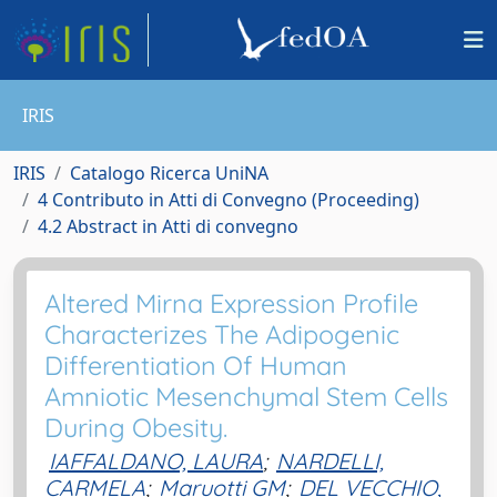
IRIS
IRIS
Catalogo Ricerca UniNA
4 Contributo in Atti di Convegno (Proceeding)
4.2 Abstract in Atti di convegno
Altered Mirna Expression Profile
Characterizes The Adipogenic
Differentiation Of Human
Amniotic Mesenchymal Stem Cells
During Obesity.
IAFFALDANO, LAURA
;
NARDELLI,
CARMELA
;
Maruotti GM
;
DEL VECCHIO,