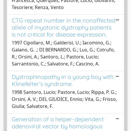
Francesca, Querques; Pastore, Lucio; Giovanni,
Tesoriere; Renza, Vento
CTG repeat number in the nonaffected
allele of myotonic dystrophy patients
is not critical for disease expression.
1997 Cipollaro, M.; Galderisi, U.; Iacomino, G.;
Galano, G. .; DI BERNARDO, G.; Lus, G.; Cotrufo,
R.; Orsini, A.; Santoro, L.; Pastore, Lucio;
Sarrantonio, C.; Salvatore, F.; Cascino, A.
Dystrophinopathy in a young boy with
Klinefelter’s syndrome.
1998 Santoro, Lucio; Pastore, Lucio; Rippa, P. G.;
Orsini, A. V.; DEL GIUDICE, Ennio; Vita, G.; Frisso,
Giulia; Salvatore, F.
Generation of a helper-dependent
adenoviral vector by homologous