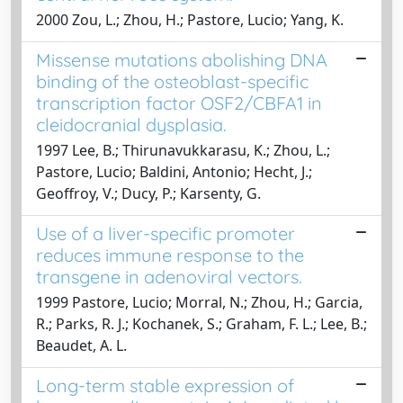
2000 Zou, L.; Zhou, H.; Pastore, Lucio; Yang, K.
Missense mutations abolishing DNA
binding of the osteoblast-specific
transcription factor OSF2/CBFA1 in
cleidocranial dysplasia.
1997 Lee, B.; Thirunavukkarasu, K.; Zhou, L.;
Pastore, Lucio; Baldini, Antonio; Hecht, J.;
Geoffroy, V.; Ducy, P.; Karsenty, G.
Use of a liver-specific promoter
reduces immune response to the
transgene in adenoviral vectors.
1999 Pastore, Lucio; Morral, N.; Zhou, H.; Garcia,
R.; Parks, R. J.; Kochanek, S.; Graham, F. L.; Lee, B.;
Beaudet, A. L.
Long-term stable expression of