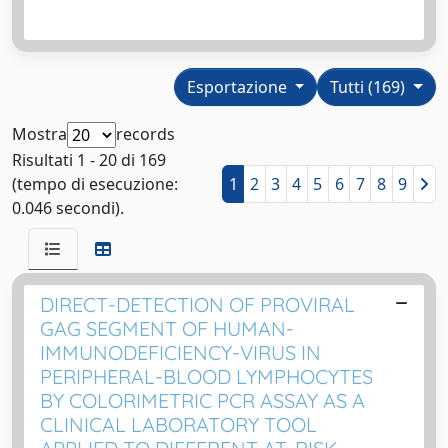
Esportazione
Tutti (169)
Mostra
records
Risultati 1 - 20 di 169
(tempo di esecuzione:
1
2
3
4
5
6
7
8
9
0.046 secondi).
DIRECT-DETECTION OF PROVIRAL
GAG SEGMENT OF HUMAN-
IMMUNODEFICIENCY-VIRUS IN
PERIPHERAL-BLOOD LYMPHOCYTES
BY COLORIMETRIC PCR ASSAY AS A
CLINICAL LABORATORY TOOL