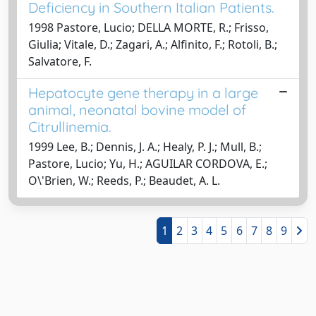
Deficiency in Southern Italian Patients.
1998 Pastore, Lucio; DELLA MORTE, R.; Frisso,
Giulia; Vitale, D.; Zagari, A.; Alfinito, F.; Rotoli, B.;
Salvatore, F.
Hepatocyte gene therapy in a large
animal, neonatal bovine model of
Citrullinemia.
1999 Lee, B.; Dennis, J. A.; Healy, P. J.; Mull, B.;
Pastore, Lucio; Yu, H.; AGUILAR CORDOVA, E.;
O\'Brien, W.; Reeds, P.; Beaudet, A. L.
1
2
3
4
5
6
7
8
9
Powered by
IRIS
-
about IRIS
-