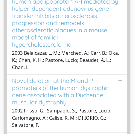
human apolipoprotein A-I mediated by
helper-dependent adenovirus gene
transfer inhibits atherosclerosis
progression and remodels
atherosclerotic plaques in a mouse
model of familial
hypercholesterolemia
2003 Belalcazar, L. M.; Merched, A.; Carr, B.; Oka,
K.; Chen, K. H.; Pastore, Lucio; Beaudet, A. L.;
Chan, L.
Novel deletion at the M and P
promoters of the human dystrophin
gene associated with a Duchenne
muscular dystrophy
2002 Frisso, G.; Sampaolo, S.; Pastore, Lucio;
Carlomagno, A.; Calise, R. M.; DI IORIO, G.;
Salvatore, F.