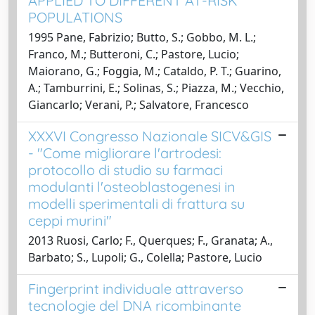
APPLIED TO DIFFERENT AT-RISK
POPULATIONS
1995 Pane, Fabrizio; Butto, S.; Gobbo, M. L.;
Franco, M.; Butteroni, C.; Pastore, Lucio;
Maiorano, G.; Foggia, M.; Cataldo, P. T.; Guarino,
A.; Tamburrini, E.; Solinas, S.; Piazza, M.; Vecchio,
Giancarlo; Verani, P.; Salvatore, Francesco
XXXVI Congresso Nazionale SICV&GIS
- "Come migliorare l'artrodesi:
protocollo di studio su farmaci
modulanti l'osteoblastogenesi in
modelli sperimentali di frattura su
ceppi murini"
2013 Ruosi, Carlo; F., Querques; F., Granata; A.,
Barbato; S., Lupoli; G., Colella; Pastore, Lucio
Fingerprint individuale attraverso
tecnologie del DNA ricombinante