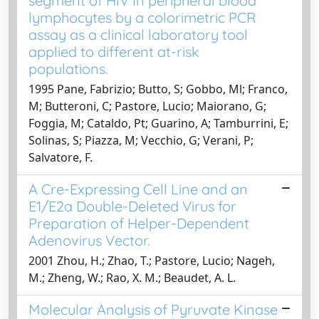
segment of HIV In peripheral blood
lymphocytes by a colorimetric PCR
assay as a clinical laboratory tool
applied to different at-risk
populations.
1995 Pane, Fabrizio; Butto, S; Gobbo, Ml; Franco,
M; Butteroni, C; Pastore, Lucio; Maiorano, G;
Foggia, M; Cataldo, Pt; Guarino, A; Tamburrini, E;
Solinas, S; Piazza, M; Vecchio, G; Verani, P;
Salvatore, F.
A Cre-Expressing Cell Line and an
E1/E2a Double-Deleted Virus for
Preparation of Helper-Dependent
Adenovirus Vector.
2001 Zhou, H.; Zhao, T.; Pastore, Lucio; Nageh,
M.; Zheng, W.; Rao, X. M.; Beaudet, A. L.
Molecular Analysis of Pyruvate Kinase