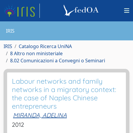
IRIS
IRIS
Catalogo Ricerca UniNA
8 Altro non ministeriale
8.02 Comunicazioni a Convegni o Seminari
Labour networks and family
networks in a migratory context:
the case of Naples Chinese
entrepreneurs
MIRANDA, ADELINA
2012