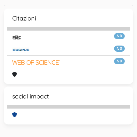
Citazioni
ND
ND
ND
social impact