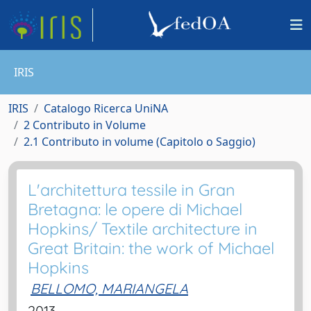
IRIS
IRIS
Catalogo Ricerca UniNA
2 Contributo in Volume
2.1 Contributo in volume (Capitolo o Saggio)
L'architettura tessile in Gran
Bretagna: le opere di Michael
Hopkins/ Textile architecture in
Great Britain: the work of Michael
Hopkins
BELLOMO, MARIANGELA
2013