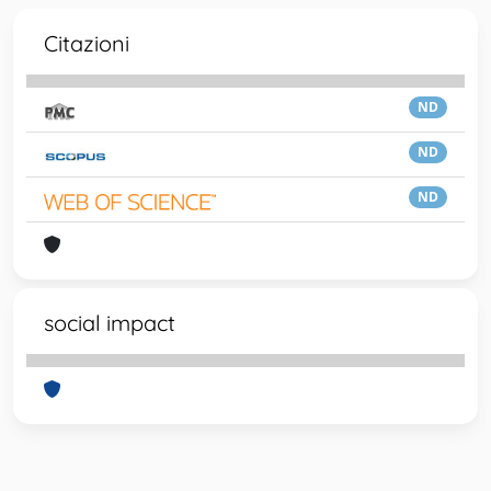
Citazioni
ND
ND
ND
social impact