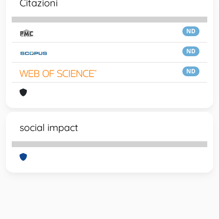
Citazioni
ND
ND
ND
social impact
Powered by
IRIS
-
about IRIS
-