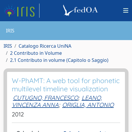
IRIS
IRIS
Catalogo Ricerca UniNA
2 Contributo in Volume
2.1 Contributo in volume (Capitolo o Saggio)
W-PhAMT: A web tool for phonetic
multilevel timeline visualization
CUTUGNO, FRANCESCO
;
LEANO,
VINCENZA ANNA
;
ORIGLIA, ANTONIO
2012