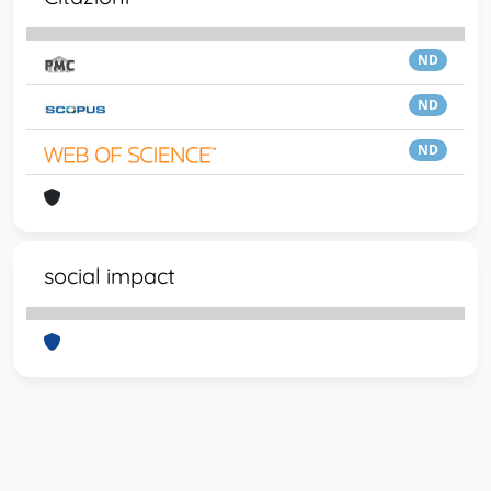
ND
ND
ND
social impact
Powered by
IRIS
-
about IRIS
-