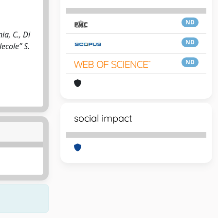
ND
ia, C., Di
ND
ecole” S.
ND
social impact