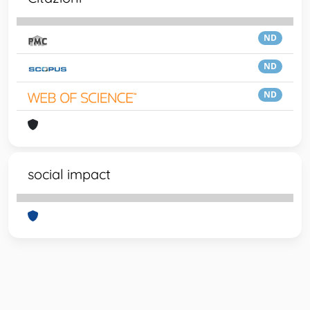
ND
ND
ND
social impact
Powered by
IRIS
-
about IRIS
-