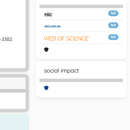
ND
ND
ND
5-3302.
social impact