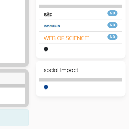
ND
ND
ND
social impact