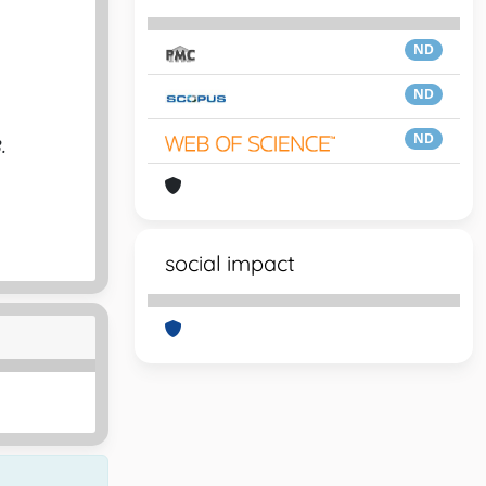
ND
ND
ND
.
social impact