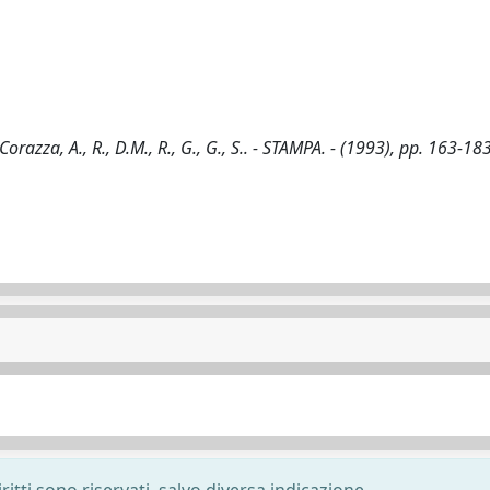
zza, A., R., D.M., R., G., G., S.. - STAMPA. - (1993), pp. 163-183