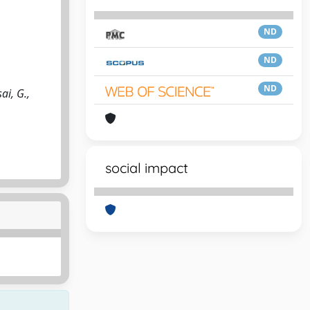
ND
ND
ND
ai, G.,
social impact