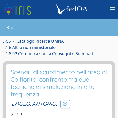
IRIS
IRIS
Catalogo Ricerca UniNA
8 Altro non ministeriale
8.02 Comunicazioni a Convegni o Seminari
Scenari di scuotimento nell’area di
Colfiorito: confronto fra due
tecniche di simulazione in alta
frequenza
EMOLO, ANTONIO
;
2003