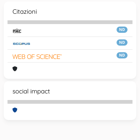
Citazioni
ND
ND
ND
social impact