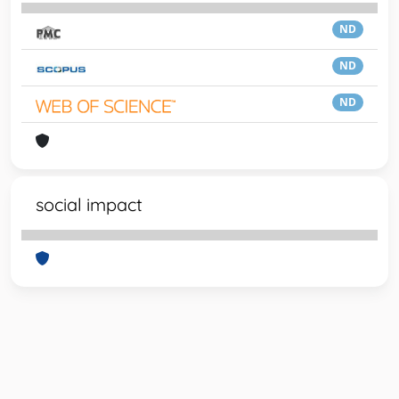
ND
ND
ND
social impact
Powered by
IRIS
-
about IRIS
-
Utilizzo dei cookie
-
Privacy
Copyright © 2026