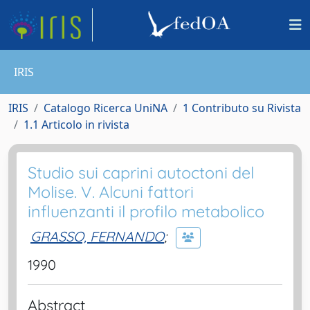
IRIS
IRIS
Catalogo Ricerca UniNA
1 Contributo su Rivista
1.1 Articolo in rivista
Studio sui caprini autoctoni del
Molise. V. Alcuni fattori
influenzanti il profilo metabolico
GRASSO, FERNANDO
;
1990
Abstract