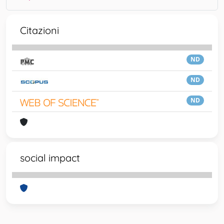
Citazioni
ND
ND
ND
social impact