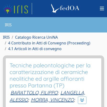
IRIS
IRIS
Catalogo Ricerca UniNA
4 Contributo in Atti di Convegno (Proceeding)
4.1 Articoli in Atti di convegno
Tecniche paleontologiche per la
caratterizzazione di ceramiche
neolitiche ed argille affioranti
presso Partanna (TP)
BARATTOLO, FILIPPO
;
LANGELLA,
ALESSIO
;
MORRA, VINCENZO
;