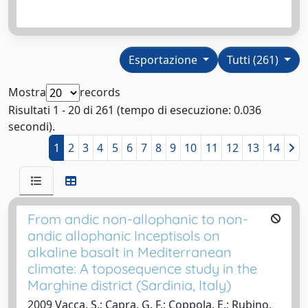
Esportazione
Tutti (261)
Mostra
records
Risultati 1 - 20 di 261 (tempo di esecuzione: 0.036
secondi).
1
2
3
4
5
6
7
8
9
10
11
12
13
14
From andic non-allophanic to non-
andic allophanic Inceptisols on
alkaline basalt in Mediterranean
climate: A toposequence study in the
Marghine district (Sardinia, Italy)
2009 Vacca, S.; Capra, G. F.; Coppola, E.; Rubino,