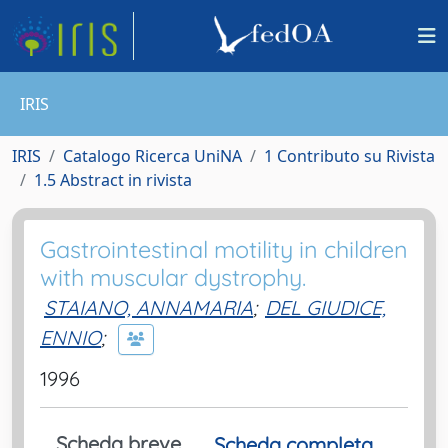
IRIS
IRIS
Catalogo Ricerca UniNA
1 Contributo su Rivista
1.5 Abstract in rivista
Gastrointestinal motility in children
with muscular dystrophy.
STAIANO, ANNAMARIA
;
DEL GIUDICE,
ENNIO
;
1996
Scheda breve
Scheda completa