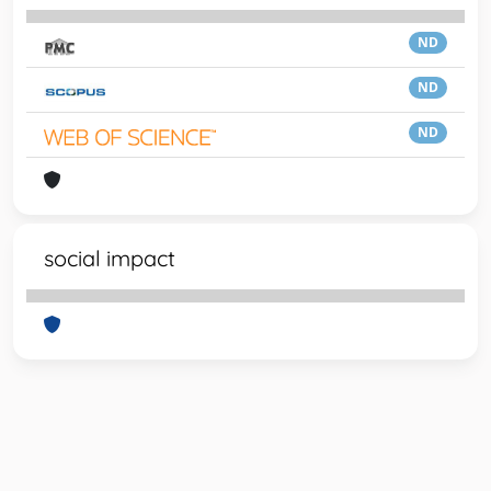
ND
ND
ND
social impact
Powered by
IRIS
-
about IRIS
-
Utilizzo dei cookie
-
Privacy
Copyright © 2026