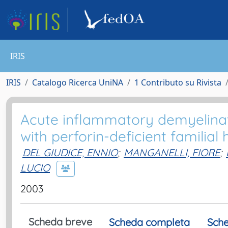
IRIS
IRIS
Catalogo Ricerca UniNA
1 Contributo su Rivista
Acute inflammatory demyelinat
with perforin-deficient familia
DEL GIUDICE, ENNIO
;
MANGANELLI, FIORE
;
LUCIO
2003
Scheda breve
Scheda completa
Sche