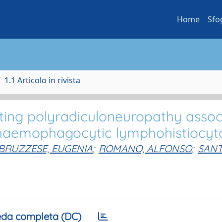
Home
Sfo
1.1 Articolo in rivista
ing polyradiculoneuropathy assoc
l haemophagocytic lymphohistiocyto
BRUZZESE, EUGENIA
;
ROMANO, ALFONSO
;
SANT
da completa (DC)