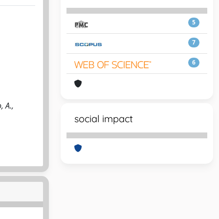
5
7
6
, A.,
social impact