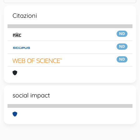
Citazioni
ND
ND
ND
social impact