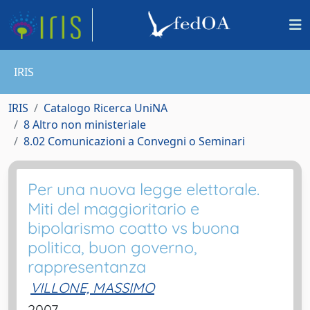
IRIS
IRIS
Catalogo Ricerca UniNA
8 Altro non ministeriale
8.02 Comunicazioni a Convegni o Seminari
Per una nuova legge elettorale.
Miti del maggioritario e
bipolarismo coatto vs buona
politica, buon governo,
rappresentanza
VILLONE, MASSIMO
2007