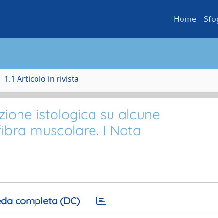
Home
Sfo
1.1 Articolo in rivista
zione istologica su alcune
 fibra muscolare. I Nota
da completa (DC)