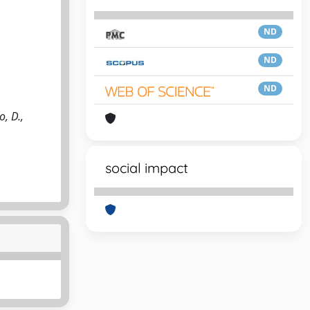
ND
ND
ND
o, D.,
social impact