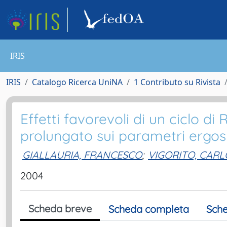
IRIS
IRIS
Catalogo Ricerca UniNA
1 Contributo su Rivista
Effetti favorevoli di un ciclo di
prolungato sui parametri ergospi
GIALLAURIA, FRANCESCO
;
VIGORITO, CARL
2004
Scheda breve
Scheda completa
Sche