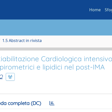
Home
Sfo
1.5 Abstract in rivista
 Riabilitazione Cardiologica intensiv
rometrici e lipidici nel post-IMA
O
da completa (DC)