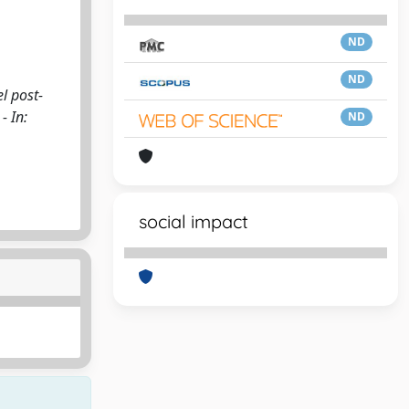
ND
ND
el post-
- In:
ND
social impact