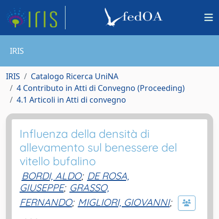
IRIS
IRIS
Catalogo Ricerca UniNA
4 Contributo in Atti di Convegno (Proceeding)
4.1 Articoli in Atti di convegno
Influenza della densità di
allevamento sul benessere del
vitello bufalino
BORDI, ALDO
;
DE ROSA,
GIUSEPPE
;
GRASSO,
FERNANDO
;
MIGLIORI, GIOVANNI
;