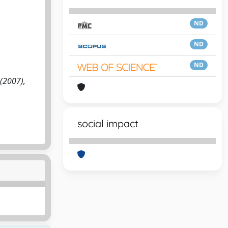
ND
ND
ND
 (2007),
social impact