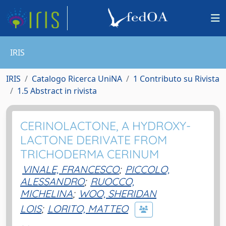
IRIS
IRIS
Catalogo Ricerca UniNA
1 Contributo su Rivista
1.5 Abstract in rivista
CERINOLACTONE, A HYDROXY-
LACTONE DERIVATE FROM
TRICHODERMA CERINUM
VINALE, FRANCESCO
;
PICCOLO,
ALESSANDRO
;
RUOCCO,
MICHELINA
;
WOO, SHERIDAN
LOIS
;
LORITO, MATTEO