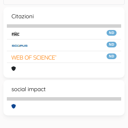
Citazioni
ND
ND
ND
social impact