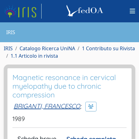
IRIS
IRIS
Catalogo Ricerca UniNA
1 Contributo su Rivista
1.1 Articolo in rivista
Magnetic resonance in cervical
myelopathy due to chronic
compression
BRIGANTI, FRANCESCO
;
1989
Scheda breve