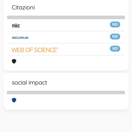
Citazioni
ND
ND
ND
social impact