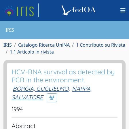
IRIS
IRIS
Catalogo Ricerca UniNA
1 Contributo su Rivista
1.1 Articolo in rivista
HCV-RNA survival as detected by
PCR in the environment.
BORGIA, GUGLIELMO
;
NAPPA,
SALVATORE
1994
Abstract