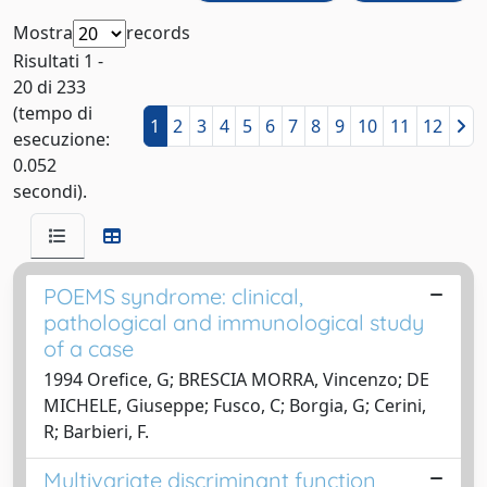
Mostra
records
Risultati 1 -
20 di 233
(tempo di
1
2
3
4
5
6
7
8
9
10
11
12
esecuzione:
0.052
secondi).
POEMS syndrome: clinical,
pathological and immunological study
of a case
1994 Orefice, G; BRESCIA MORRA, Vincenzo; DE
MICHELE, Giuseppe; Fusco, C; Borgia, G; Cerini,
R; Barbieri, F.
Multivariate discriminant function