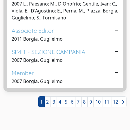
2007 L., Paesano; M., D'Onofrio; Gentile, Ivan; C.,
Viola; E., D'Agostino; E., Perna; M., Piazza; Borgia,
Guglielmo; S., Formisano
Associate Editor
2011 Borgia, Guglielmo
SIMIT - SEZIONE CAMPANIA
2007 Borgia, Guglielmo
Member
2007 Borgia, Guglielmo
1
2
3
4
5
6
7
8
9
10
11
12