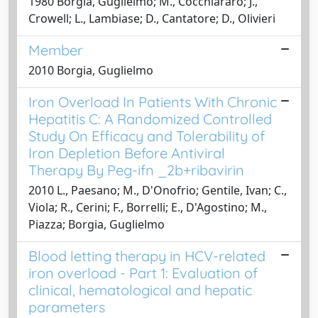
1980 Borgia, Guglielmo; M., Cocchiararo; J.,
Crowell; L., Lambiase; D., Cantatore; D., Olivieri
Member
2010 Borgia, Guglielmo
Iron Overload In Patients With Chronic
Hepatitis C: A Randomized Controlled
Study On Efficacy and Tolerability of
Iron Depletion Before Antiviral
Therapy By Peg-ifn _2b+ribavirin
2010 L., Paesano; M., D'Onofrio; Gentile, Ivan; C.,
Viola; R., Cerini; F., Borrelli; E., D'Agostino; M.,
Piazza; Borgia, Guglielmo
Blood letting therapy in HCV-related
iron overload - Part 1: Evaluation of
clinical, hematological and hepatic
parameters