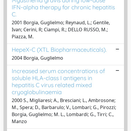
Myasthenia gravis during low-dose
IFN-alpha therapy for chronic hepatitis
C.
2001 Borgia, Guglielmo; Reynaud, L.; Gentile,
Ivan; Cerini, R; Ciampi, R.; DELLO RUSSO, M.;
Piazza, M.
HepeX-C (XTL Biopharmaceuticals).
2004 Borgia, Guglielmo
Increased serum concentrations of
soluble HLA-class I antigens in
hepatitis C virus related mixed
cryoglobulinaemia
2000 S., Migliaresi; A., Bresciani; L., Ambrosone;
M., Spera; D., Barbarulo; V., Lombari; G., Pirozzi;
Borgia, Guglielmo; M. L., Lombardi; G., Tirri; C.,
Manzo