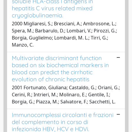
soluble HLA-class I antigens in
hepatitis C virus related mixed
cryoglobulinaemia.
2000 Migliaresi, S.; Bresciani, A.; Ambrosone, L.;
Spera, M.; Barbarulo, D.; Lombari, V.; Pirozzi, G.;
Borgia, Guglielmo; Lombardi, M. L.; Tirri, G.;
Manzo, C.
Multivariate discriminant function
based on six biochemical markers in
blood can predict the cirrhotic
evolution of chronic hepatitis
2001 Fortunato, Giuliana; Castaldo, G.; Oriani, G.;
Cerini, R.; Intrieri, M.; Molinaro, E.; Gentile, I.;
Borgia, G.; Piazza, M.; Salvatore, F.; Sacchetti, L.
Immunocomplessi circolanti e frazioni
del complemento in corso di
infezionida HBV, HCV e HDVi.