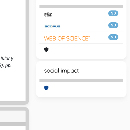
ND
ND
ND
lular y
8), pp.
social impact