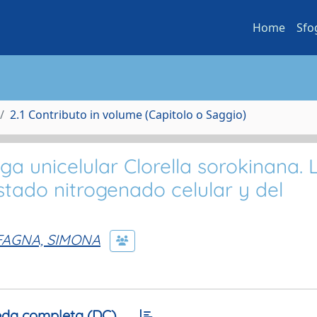
Home
Sfo
2.1 Contributo in volume (Capitolo o Saggio)
ga unicelular Clorella sorokinana. 
estado nitrogenado celular y del
FAGNA, SIMONA
da completa (DC)