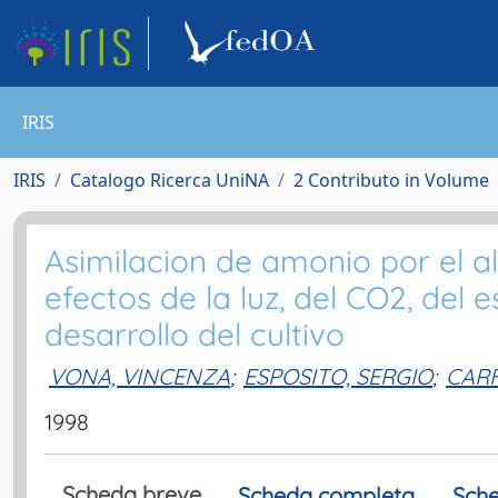
IRIS
IRIS
Catalogo Ricerca UniNA
2 Contributo in Volume
Asimilacion de amonio por el al
efectos de la luz, del CO2, del 
desarrollo del cultivo
VONA, VINCENZA
;
ESPOSITO, SERGIO
;
CAR
1998
Scheda breve
Scheda completa
Sche