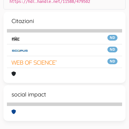
https://hdl.handle.net/11588/479502
Citazioni
ND
ND
ND
social impact