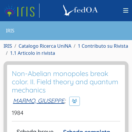
IRIS
IRIS
Catalogo Ricerca UniNA
1 Contributo su Rivista
1.1 Articolo in rivista
Non-Abelian monopoles break
color. II. Field theory and quantum
mechanics
MARMO, GIUSEPPE
;
1984
Scheda breve